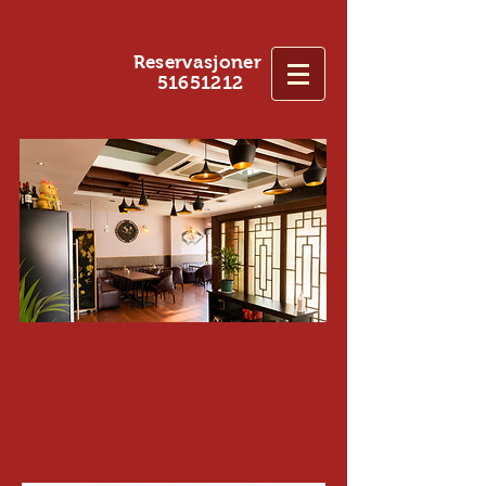
Reservasjoner
51651212
Sola
restaurant
Log In